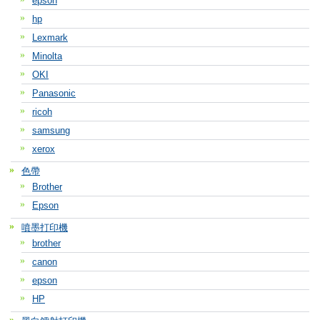
epson
hp
Lexmark
Minolta
OKI
Panasonic
ricoh
samsung
xerox
色帶
Brother
Epson
噴墨打印機
brother
canon
epson
HP