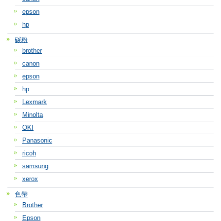
epson
hp
碳粉
brother
canon
epson
hp
Lexmark
Minolta
OKI
Panasonic
ricoh
samsung
xerox
色帶
Brother
Epson