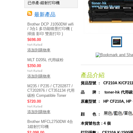
已停產-鐳射打印機
最新產品
Brother DCP J1050DW wifi
/ 3合1 多功能噴墨打印機 (
掃描 影印 雙面打印 )
$698.00
添加到購物車
MLT D205L 代用碳粉
$350.00
產品介紹
添加到購物車
貨品型號 : CF210A K/CF211
M235 / P235 / CT202877 /
CT202876 / CT351134 代用
品 牌 : toner-hk 代用
碳粉 Compatible Toner
$720.00
原廠型號 : HP CF210A, HP C
添加到購物車
顔 色 :
Brother MFCL2750DW 4合
本貨號包含 : 4 個
1鐳射打印機
$2,098.00
打印張數 :
CF210A K:1500