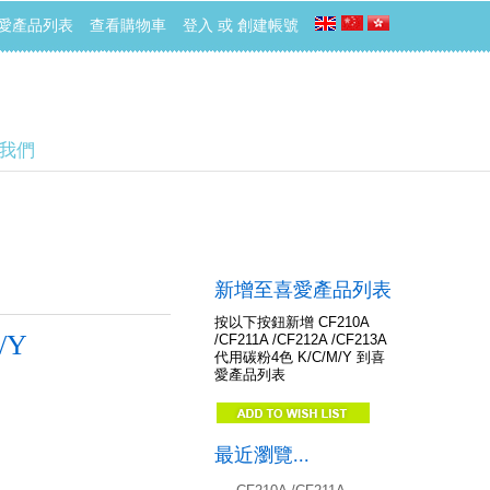
愛產品列表
查看購物車
登入
或
創建帳號
我們
新增至喜愛產品列表
按以下按鈕新增 CF210A
/Y
/CF211A /CF212A /CF213A
代用碳粉4色 K/C/M/Y 到喜
愛產品列表
最近瀏覽...