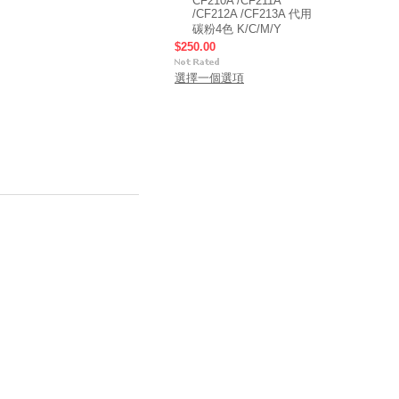
CF210A /CF211A
/CF212A /CF213A 代用
碳粉4色 K/C/M/Y
$250.00
選擇一個選項