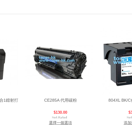
 4合1鐳射打
CE285A 代用碳粉
804XL B
$130.00
$
選擇一個選項
添加