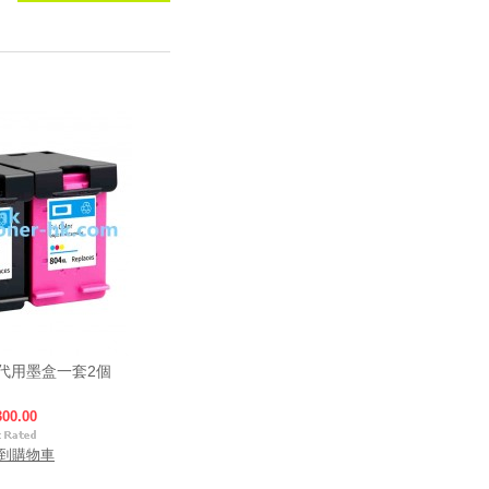
K/C代用墨盒一套2個
300.00
到購物車